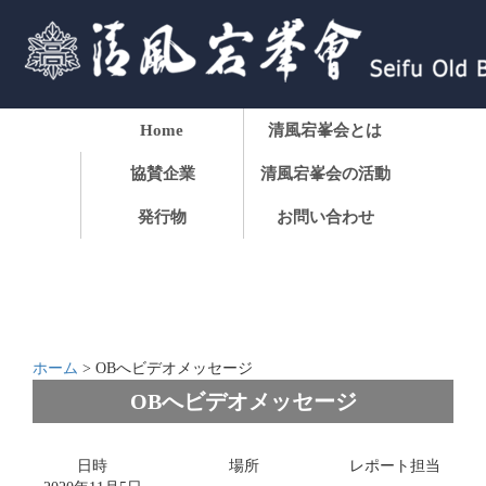
Home
清風宕峯会とは
協賛企業
清風宕峯会の活動
発行物
お問い合わせ
ホーム
>
OBへビデオメッセージ
OBへビデオメッセージ
日時
場所
レポート担当