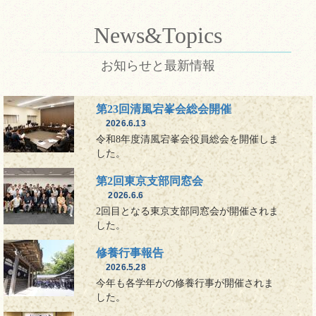
News&Topics
お知らせと最新情報
第23回清風宕峯会総会開催
2026.6.13
令和8年度清風宕峯会役員総会を開催しま
した。
第2回東京支部同窓会
2026.6.6
2回目となる東京支部同窓会が開催されま
した。
修養行事報告
2026.5.28
今年も各学年がの修養行事が開催されま
した。