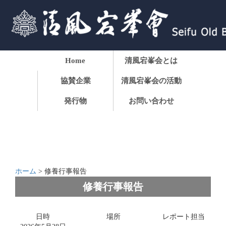
Home
清風宕峯会とは
協賛企業
清風宕峯会の活動
発行物
お問い合わせ
ホーム
>
修養行事報告
修養行事報告
日時
場所
レポート担当